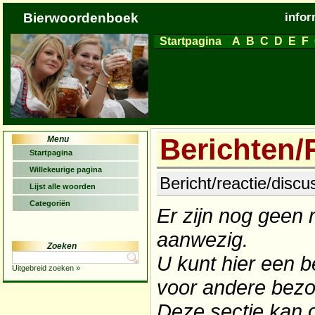
Bierwoordenboek
infor
Startpagina
A
B
C
D
E
F
Berichten/
Menu
Startpagina
Willekeurige pagina
Bericht/reactie/disc
Lijst alle woorden
Categoriën
Er zijn nog geen 
aanwezig.
Zoeken
U kunt hier een b
Uitgebreid zoeken »
voor andere bezo
Deze sectie kan o