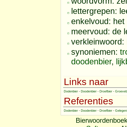
woordvorm: ze
lettergrepen: le
enkelvoud: het 
meervoud: de l
verkleinwoord: 
synoniemen:
tr
doodenbier
,
lij
Links naar
Dodenbier
-
Doodenbier
-
Droefbier
-
Groeveb
Referenties
Dodenbier
-
Doodenbier
-
Droefbier
-
Gelegen
Bierwoordenboek