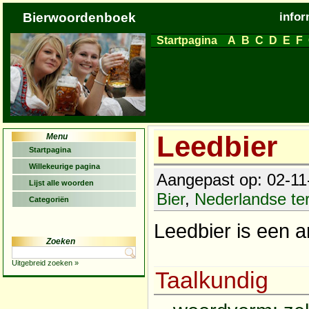
Bierwoordenboek
infor
Startpagina
A
B
C
D
E
F
Leedbier
Menu
Startpagina
Willekeurige pagina
Aangepast op: 02-11-
Lijst alle woorden
Bier
,
Nederlandse t
Categoriën
Leedbier is een 
Zoeken
Uitgebreid zoeken »
Taalkundig