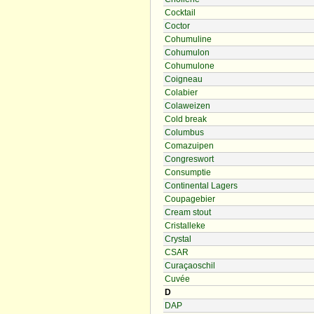
Cocktail
Coctor
Cohumuline
Cohumulon
Cohumulone
Coigneau
Colabier
Colaweizen
Cold break
Columbus
Comazuipen
Congreswort
Consumptie
Continental Lagers
Coupagebier
Cream stout
Cristalleke
Crystal
CSAR
Curaçaoschil
Cuvée
D
DAP