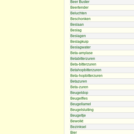
Beer Buster
Beertender
Beluchten
Beschonken
Beslaan
Beslag
Beslagen
Beslagkuip
Beslagwater
Beta-amylase
Betabitterzuren
Beta-bitterzuren
Betahopbitterzuren
Beta-hopbitterzuren
Betazuren
Beta-zuren
Beugeldop
Beugelfles
Beugellamel
Beugelsluiting
Beugeltje
Bewolkt
Bezinksel
Bier