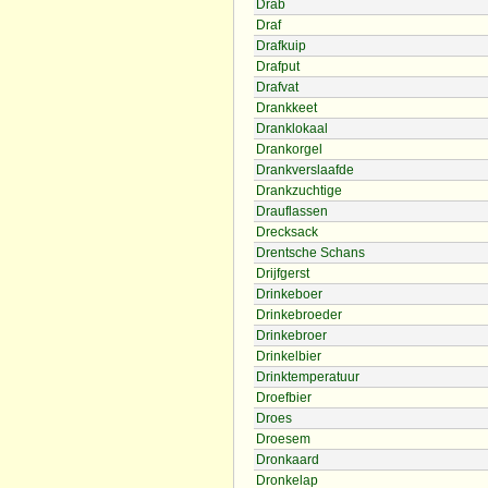
Drab
Draf
Drafkuip
Drafput
Drafvat
Drankkeet
Dranklokaal
Drankorgel
Drankverslaafde
Drankzuchtige
Drauflassen
Drecksack
Drentsche Schans
Drijfgerst
Drinkeboer
Drinkebroeder
Drinkebroer
Drinkelbier
Drinktemperatuur
Droefbier
Droes
Droesem
Dronkaard
Dronkelap