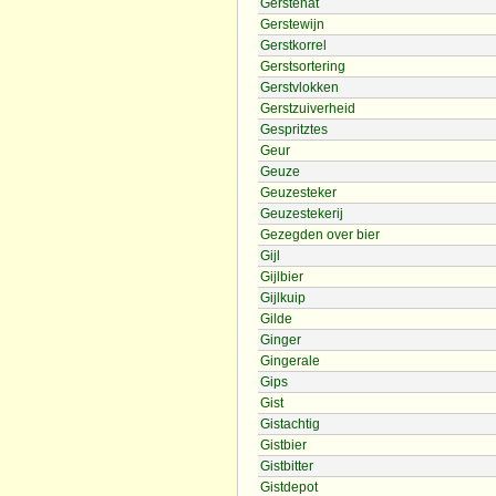
Gerstenat
Gerstewijn
Gerstkorrel
Gerstsortering
Gerstvlokken
Gerstzuiverheid
Gespritztes
Geur
Geuze
Geuzesteker
Geuzestekerij
Gezegden over bier
Gijl
Gijlbier
Gijlkuip
Gilde
Ginger
Gingerale
Gips
Gist
Gistachtig
Gistbier
Gistbitter
Gistdepot