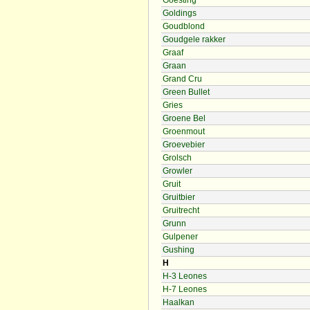
Goesting
Goldings
Goudblond
Goudgele rakker
Graaf
Graan
Grand Cru
Green Bullet
Gries
Groene Bel
Groenmout
Groevebier
Grolsch
Growler
Gruit
Gruitbier
Gruitrecht
Grunn
Gulpener
Gushing
H
H-3 Leones
H-7 Leones
Haalkan