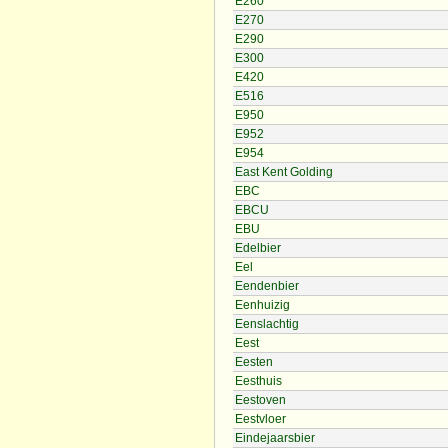
E260
E270
E290
E300
E420
E516
E950
E952
E954
East Kent Golding
EBC
EBCU
EBU
Edelbier
Eel
Eendenbier
Eenhuizig
Eenslachtig
Eest
Eesten
Eesthuis
Eestoven
Eestvloer
Eindejaarsbier