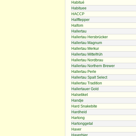
Habitué
Habituee
HACCP
Halfftepper
Halfom
Hallertau
Hallertau Hersbrücker
Hallertau Magnum
Hallertau Merkur
Hallertau Mittelfrüh
Hallertau Nordbrau
Hallertau Northern Brewer
Hallertau Perle
Hallertau Spalt Select
Hallertau Tradition
Hallertauer Gold
Halsetiket
Handje
Hard Snakebite
Hardheid
Hartong
Hartonggetal
Haver
Haverbier