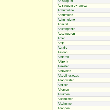
Ad strogum
Ad strogum dynamica
Adhumuline
Adhumulon
Adhumulone
Admiral
Adstringentie
Adstringeren
Adten
Adtje
Aëratie
Aëroob
Afbieren
Afdronk
Afeesten
Afhevelen
Afkoelingswaas
Afloopwater
Afpilsen
Afromen
Afruimen
Afschuimen
Afschuimer
Aftappen