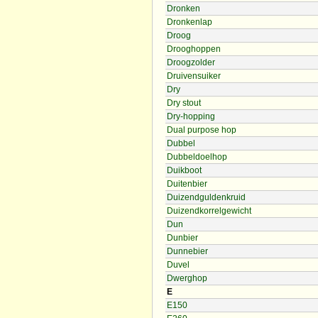
Dronken
Dronkenlap
Droog
Drooghoppen
Droogzolder
Druivensuiker
Dry
Dry stout
Dry-hopping
Dual purpose hop
Dubbel
Dubbeldoelhop
Duikboot
Duitenbier
Duizendguldenkruid
Duizendkorrelgewicht
Dun
Dunbier
Dunnebier
Duvel
Dwerghop
E
E150