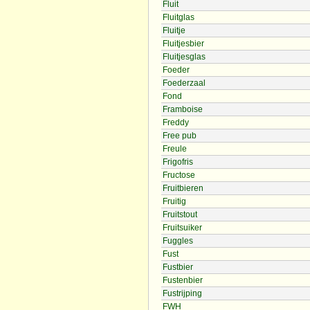
Fluit
Fluitglas
Fluitje
Fluitjesbier
Fluitjesglas
Foeder
Foederzaal
Fond
Framboise
Freddy
Free pub
Freule
Frigofris
Fructose
Fruitbieren
Fruitig
Fruitstout
Fruitsuiker
Fuggles
Fust
Fustbier
Fustenbier
Fustrijping
FWH