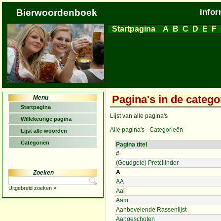
Bierwoordenboek
infor
Startpagina
A
B
C
D
E
F
Pagina's in de catego
Menu
Startpagina
Lijst van alle pagina's
Willekeurige pagina
Alle pagina's
-
Categorieën
Lijst alle woorden
Categoriën
Pagina titel
#
(Goudgele) Pretcilinder
A
Zoeken
AA
Uitgebreid zoeken »
Aal
Aam
Aanbevelende Rassenlijst
Aangeschoten