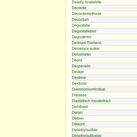
Deadly Snakebite
Decoctie
Decoctiemethode
Decoctum
Degustatie
Degustatiebier
Degusteren
Delirium Tremens
Demerara suiker
Densimeter
Depot
Desperado
Deukje
Dextrine
Dextrose
Diammoniumfosfaat
Diastase
Diastatisch moutextract
Dichtheid
Diesel
Dikbier
Dikkont
Dimethylsulfide
Dimethylsulfoxide