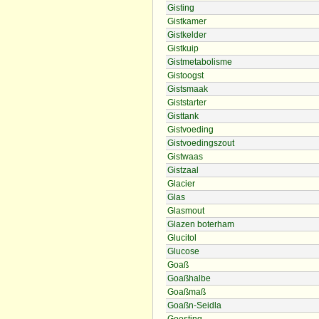
Gisting
Gistkamer
Gistkelder
Gistkuip
Gistmetabolisme
Gistoogst
Gistsmaak
Giststarter
Gisttank
Gistvoeding
Gistvoedingszout
Gistwaas
Gistzaal
Glacier
Glas
Glasmout
Glazen boterham
Glucitol
Glucose
Goaß
Goaßhalbe
Goaßmaß
Goaßn-Seidla