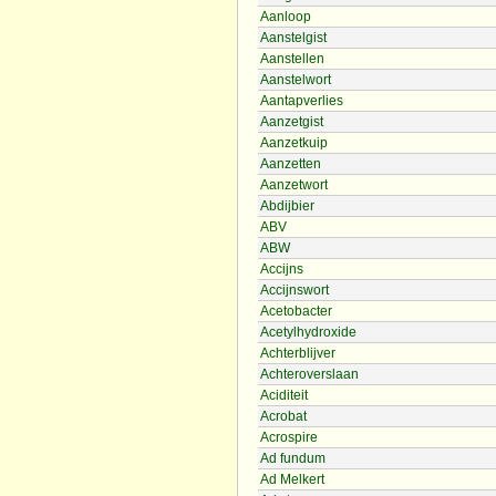
Aanloop
Aanstelgist
Aanstellen
Aanstelwort
Aantapverlies
Aanzetgist
Aanzetkuip
Aanzetten
Aanzetwort
Abdijbier
ABV
ABW
Accijns
Accijnswort
Acetobacter
Acetylhydroxide
Achterblijver
Achteroverslaan
Aciditeit
Acrobat
Acrospire
Ad fundum
Ad Melkert