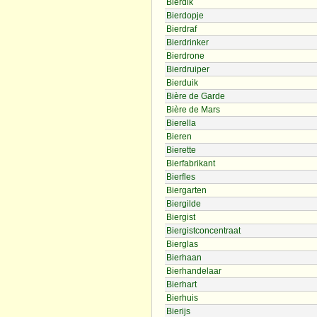
Bierdik
Bierdopje
Bierdraf
Bierdrinker
Bierdrone
Bierdruiper
Bierduik
Bière de Garde
Bière de Mars
Bierella
Bieren
Bierette
Bierfabrikant
Bierfles
Biergarten
Biergilde
Biergist
Biergistconcentraat
Bierglas
Bierhaan
Bierhandelaar
Bierhart
Bierhuis
Bierijs