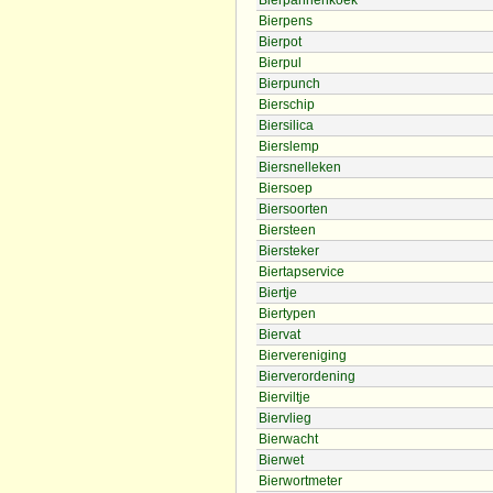
Bierpannenkoek
Bierpens
Bierpot
Bierpul
Bierpunch
Bierschip
Biersilica
Bierslemp
Biersnelleken
Biersoep
Biersoorten
Biersteen
Biersteker
Biertapservice
Biertje
Biertypen
Biervat
Biervereniging
Bierverordening
Bierviltje
Biervlieg
Bierwacht
Bierwet
Bierwortmeter