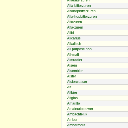
Alfabitterzuren
Alfa-bitterzuren
Alfahopbitterzuren
Alfa-hopbitterzuren
Alfazuren
Alfa-zuren
Alibi
Alicarius
Alkalisch
All purpose hop
All-malt
Almradler
Alsem
Alsembier
Alster
Alsterwasser
Alt
Altbier
Altglas
Amarillo
Amateurbrouwer
Ambachtelijk
Amber
Ambermout