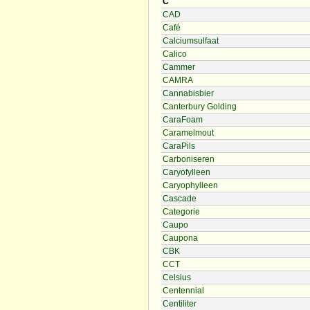
C
CAD
Café
Calciumsulfaat
Calico
Cammer
CAMRA
Cannabisbier
Canterbury Golding
CaraFoam
Caramelmout
CaraPils
Carboniseren
Caryofylleen
Caryophylleen
Cascade
Categorie
Caupo
Caupona
CBK
CCT
Celsius
Centennial
Centiliter