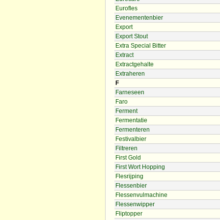
Eurofles
Evenementenbier
Export
Export Stout
Extra Special Bitter
Extract
Extractgehalte
Extraheren
F
Farneseen
Faro
Ferment
Fermentatie
Fermenteren
Festivalbier
Filtreren
First Gold
First Wort Hopping
Flesrijping
Flessenbier
Flessenvulmachine
Flessenwipper
Fliptopper