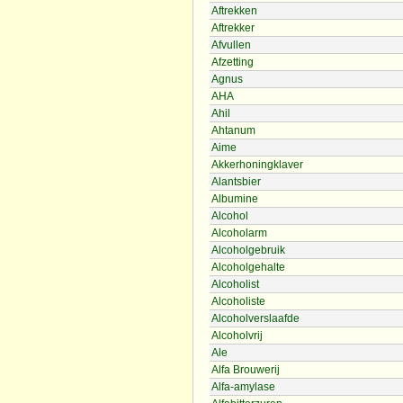
Aftrekken
Aftrekker
Afvullen
Afzetting
Agnus
AHA
Ahil
Ahtanum
Aime
Akkerhoningklaver
Alantsbier
Albumine
Alcohol
Alcoholarm
Alcoholgebruik
Alcoholgehalte
Alcoholist
Alcoholiste
Alcoholverslaafde
Alcoholvrij
Ale
Alfa Brouwerij
Alfa-amylase