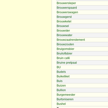
Brouwersleper
Brouwerspaard
Brouwerswagen
Brouwgerst
Brouwketel
Brouwsel
Brouwster
Brouwwater
Brouwzaalrendement
Brouwzouten
Bruigomsbier
Bruiloftsbier
Bruin café
Bruine pretpaal
BU
Budels
Buiketiket
Buis
Buizen
Bullion
Burgemeester
Burtoniseren
Bushel