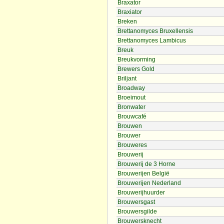
Braxator
Braxiator
Breken
Brettanomyces Bruxellensis
Brettanomyces Lambicus
Breuk
Breukvorming
Brewers Gold
Briljant
Broadway
Broeimout
Bronwater
Brouwcafé
Brouwen
Brouwer
Brouweres
Brouwerij
Brouwerij de 3 Horne
Brouwerijen België
Brouwerijen Nederland
Brouwerijhuurder
Brouwersgast
Brouwersgilde
Brouwersknecht