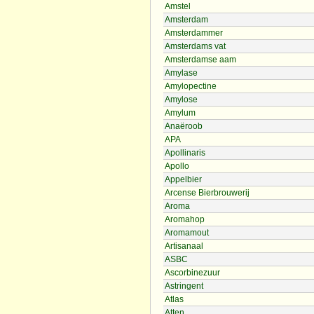
Amstel
Amsterdam
Amsterdammer
Amsterdams vat
Amsterdamse aam
Amylase
Amylopectine
Amylose
Amylum
Anaëroob
APA
Apollinaris
Apollo
Appelbier
Arcense Bierbrouwerij
Aroma
Aromahop
Aromamout
Artisanaal
ASBC
Ascorbinezuur
Astringent
Atlas
Atten