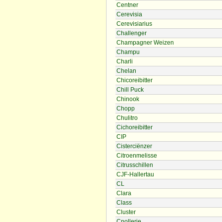
Centner
Cerevisia
Cerevisiarius
Challenger
Champagner Weizen
Champu
Charli
Chelan
Chicoreibitter
Chill Puck
Chinook
Chopp
Chulitro
Cichoreibitter
CIP
Cisterciënzer
Citroenmelisse
Citrusschillen
CJF-Hallertau
CL
Clara
Class
Cluster
Cnollerie