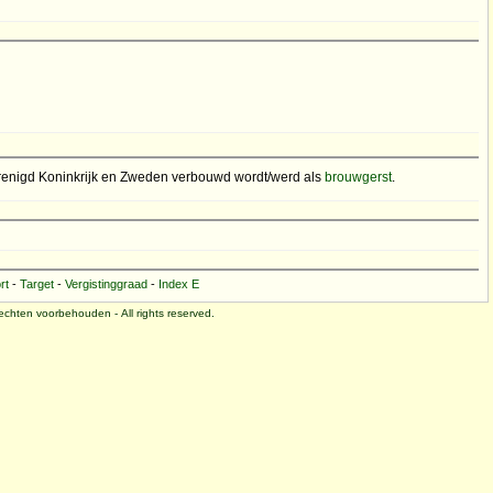
 Verenigd Koninkrijk en Zweden verbouwd wordt/werd als
brouwgerst
.
rt
-
Target
-
Vergistinggraad
-
Index E
 rechten voorbehouden - All rights reserved.