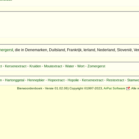
ergerst
, die in Denemarken, Duitsland, Frankrijk, Ierland, Nederland, Slovenië,
ct
-
Kersenextract
-
Kruiden
-
Moutextract
-
Water
-
Wort
-
Zomergerst
en
-
Hartonggetal
-
Hennepbier
-
Hopextract
-
Hopolie
-
Kersenextract
-
Restextract
-
Stamwo
Bierwoordenboek - Versie 01.02.06) Copyright ©1997-2023,
ArPat Software
. Alle