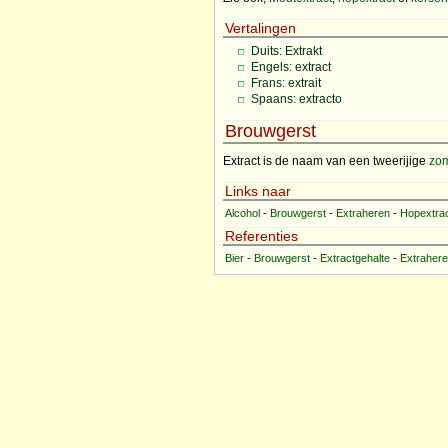
Vertalingen
Duits: Extrakt
Engels: extract
Frans: extrait
Spaans: extracto
Brouwgerst
Extract is de naam van een tweerijige
zom
Links naar
Alcohol
-
Brouwgerst
-
Extraheren
-
Hopextra
Referenties
Bier
-
Brouwgerst
-
Extractgehalte
-
Extraher