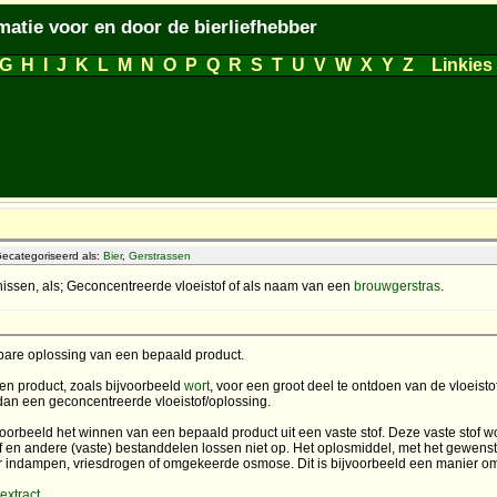
matie voor en door de bierliefhebber
G
H
I
J
K
L
M
N
O
P
Q
R
S
T
U
V
W
X
Y
Z
Linkies
ecategoriseerd als:
Bier
,
Gerstrassen
nissen, als; Geconcentreerde vloeistof of als naam van een
brouwgerstras
.
ibare oplossing van een bepaald product.
en product, zoals bijvoorbeeld
wort
, voor een groot deel te ontdoen van de vloeis
 dan een geconcentreerde vloeistof/oplossing.
voorbeeld het winnen van een bepaald product uit een vaste stof. Deze vaste stof w
stof en andere (vaste) bestanddelen lossen niet op. Het oplosmiddel, met het gewen
or indampen, vriesdrogen of omgekeerde osmose. Dit is bijvoorbeeld een manier 
extract
.