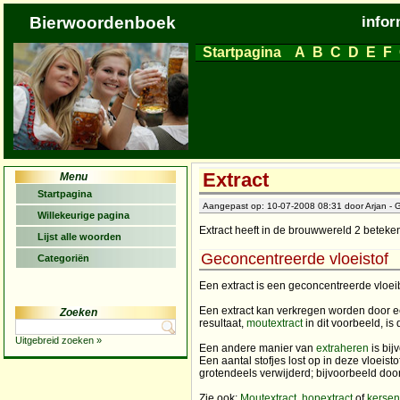
Bierwoordenboek
infor
Startpagina
A
B
C
D
E
F
Extract
Menu
Startpagina
Aangepast op: 10-07-2008 08:31 door Arjan - G
Willekeurige pagina
Extract heeft in de brouwwereld 2 beteke
Lijst alle woorden
Geconcentreerde vloeistof
Categoriën
Een extract is een geconcentreerde vloe
Een extract kan verkregen worden door e
Zoeken
resultaat,
moutextract
in dit voorbeeld, is
Uitgebreid zoeken »
Een andere manier van
extraheren
is bij
Een aantal stofjes lost op in deze vloei
grotendeels verwijderd; bijvoorbeeld do
Zie ook;
Moutextract
,
hopextract
of
kersen