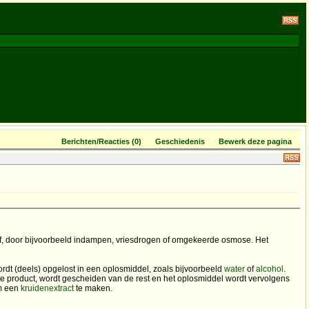
Berichten/Reacties (0)
Geschiedenis
Bewerk deze pagina
tof, door bijvoorbeeld indampen, vriesdrogen of omgekeerde osmose. Het
ordt (deels) opgelost in een oplosmiddel, zoals bijvoorbeeld
water
of
alcohol
.
ste product, wordt gescheiden van de rest en het oplosmiddel wordt vervolgens
om een
kruidenextract
te maken.