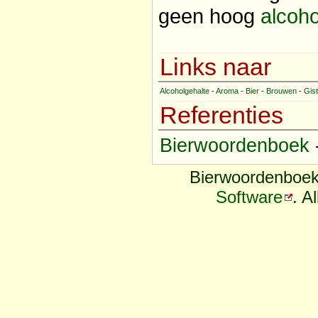
geen hoog
alcoho
Links naar
Alcoholgehalte
-
Aroma
-
Bier
-
Brouwen
-
Gist
Referenties
Bierwoordenboek
Bierwoordenboek
Software
. A