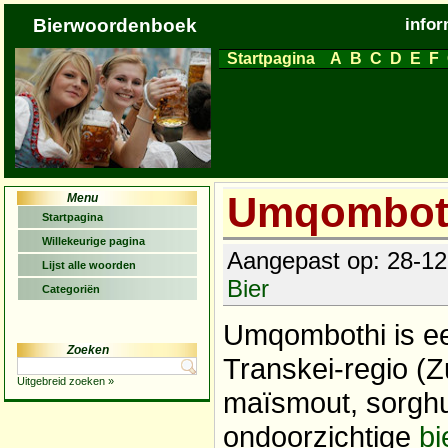
Bierwoordenboek
infor
Startpagina
A
B
C
D
E
F
Umqombot
Menu
Startpagina
Willekeurige pagina
Aangepast op: 28-12-
Lijst alle woorden
Bier
Categoriën
Umqombothi is ee
Zoeken
Transkei-regio (
Uitgebreid zoeken »
maïsmout, sorgh
ondoorzichtige
bi