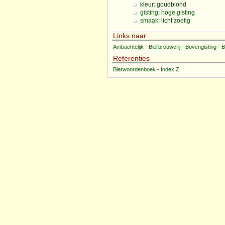
kleur: goudblond
gisting
:
hoge gisting
smaak
: licht
zoetig
Links naar
Ambachtelijk
-
Bierbrouwerij
-
Bovengisting
-
B
Referenties
Bierwoordenboek
-
Index Z