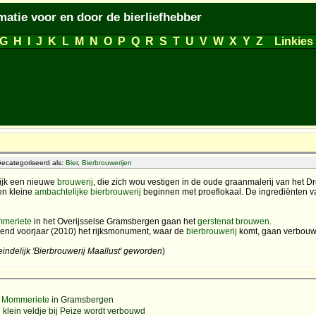
matie voor en door de bierliefhebber
G
H
I
J
K
L
M
N
O
P
Q
R
S
T
U
V
W
X
Y
Z
Linkies
ecategoriseerd als:
Bier
,
Bierbrouwerijen
ijk een nieuwe
brouwerij
, die zich wou vestigen in de oude graanmalerij van het 
en kleine
ambachtelijke
bierbrouwerij
beginnen met proeflokaal. De ingrediënten va
mmeriete
in het Overijsselse Gramsbergen gaan het
gerstenat
brouwen
.
end voorjaar (2010) het rijksmonument, waar de
bierbrouwerij
komt, gaan verbouw
teindelijk 'Bierbrouwerij Maallust' geworden
)
r
Mommeriete
in Gramsbergen
 klein veldje bij Peize wordt verbouwd