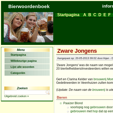
Bierwoordenboek
infor
Startpagina
A
B
C
D
E
F
Zware Jongens
Menu
Startpagina
Aangepast op: 20-05-2013 09:02 door Arjan - G
Willekeurige pagina
'Zware Jongens' was de naam van mogel
Lijst alle woorden
20 bierliefhebbers/investeerders willen e
Categoriën
Gert en Clarina Kelder van
brouwerij Mo
Gedetineerden in Veenhuizen zullen kom
Zoeken
(
Update: De naam van de
brouwerij
is ui
Uitgebreid zoeken »
Bieren
Paaizer Blond
voorlopig nog
gebrouwen
doo
gebrouwen
met
hop
dat op een