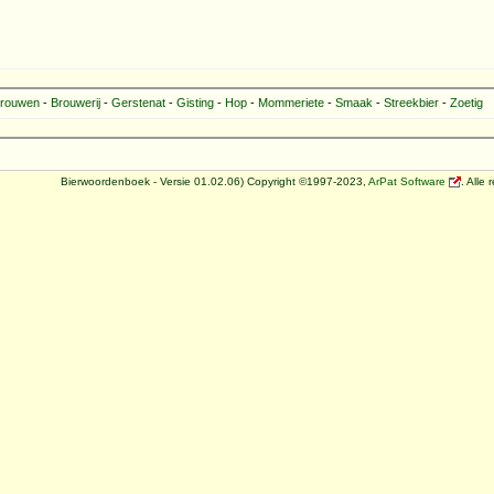
rouwen
-
Brouwerij
-
Gerstenat
-
Gisting
-
Hop
-
Mommeriete
-
Smaak
-
Streekbier
-
Zoetig
Bierwoordenboek - Versie 01.02.06) Copyright ©1997-2023,
ArPat Software
. Alle