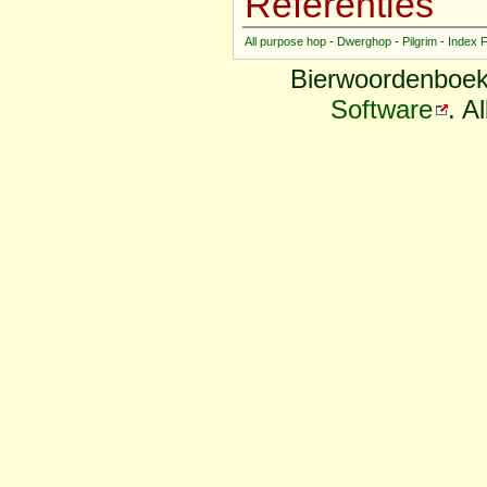
Referenties
All purpose hop
-
Dwerghop
-
Pilgrim
-
Index 
Bierwoordenboek
Software
. A