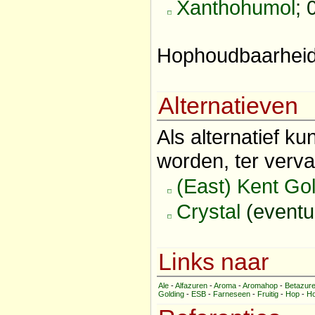
Xanthohumol
; 
Hophoudbaarheid 
Alternatieven
Als alternatief k
worden, ter verva
(East) Kent Go
Crystal
(eventu
Links naar
Ale
-
Alfazuren
-
Aroma
-
Aromahop
-
Betazur
Golding
-
ESB
-
Farneseen
-
Fruitig
-
Hop
-
Ho