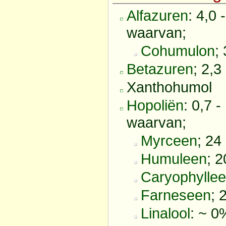
Alfazuren
: 4,0 
waarvan;
Cohumulon
;
Betazuren
; 2,3
Xanthohumol
Hopoliën
: 0,7 -
waarvan;
Myrceen
; 24
Humuleen
; 
Caryophylle
Farneseen
; 
Linalool
: ~ 0