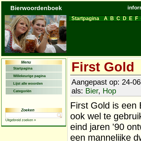
Bierwoordenboek
infor
Startpagina
A
B
C
D
E
F
First Gold
Menu
Startpagina
Willekeurige pagina
Aangepast op: 24-06
Lijst alle woorden
als:
Bier
,
Hop
Categoriën
First Gold is een
Zoeken
ook wel te gebrui
Uitgebreid zoeken »
eind jaren '90 ont
een mannelijke d