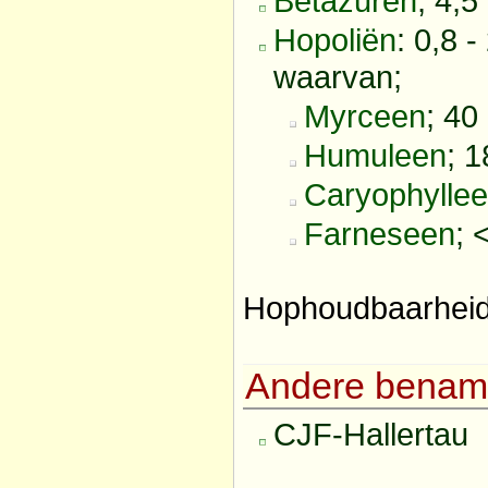
Betazuren
; 4,5
Hopoliën
: 0,8 -
waarvan;
Myrceen
; 40
Humuleen
; 
Caryophylle
Farneseen
; 
Hophoudbaarheid 
Andere benam
CJF-Hallertau