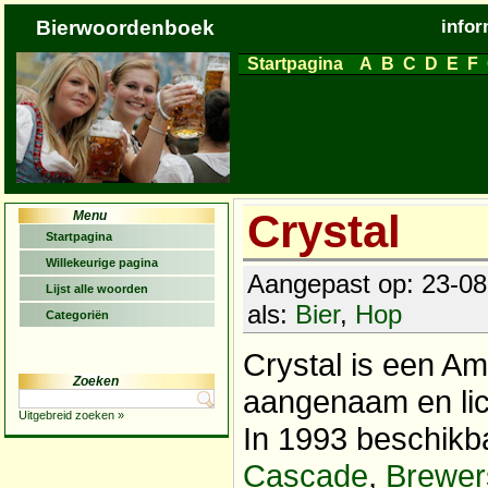
Bierwoordenboek
infor
Startpagina
A
B
C
D
E
F
Crystal
Menu
Startpagina
Willekeurige pagina
Aangepast op: 23-08
Lijst alle woorden
als:
Bier
,
Hop
Categoriën
Crystal is een A
Zoeken
aangenaam en li
Uitgebreid zoeken »
In 1993 beschik
Cascade
,
Brewer