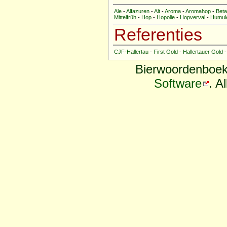
Ale
-
Alfazuren
-
Alt
-
Aroma
-
Aromahop
-
Bet
Mittelfrüh
-
Hop
-
Hopolie
-
Hopverval
-
Humul
Referenties
CJF-Hallertau
-
First Gold
-
Hallertauer Gold
Bierwoordenboek
Software
. A