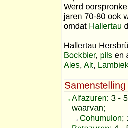
Werd oorspronkeli
jaren 70-80 ook 
omdat
Hallertau
d
Hallertau Hersbrü
Bockbier
,
pils
en 
Ales
,
Alt
,
Lambie
Samenstelling
Alfazuren
: 3 - 
waarvan;
Cohumulon
;