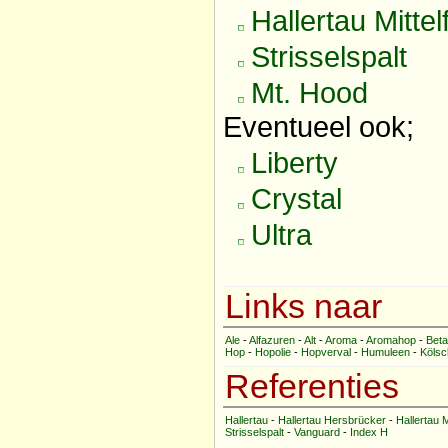
Hallertau Mittel
Strisselspalt
Mt. Hood
Eventueel ook;
Liberty
Crystal
Ultra
Links naar
Ale
-
Alfazuren
-
Alt
-
Aroma
-
Aromahop
-
Bet
Hop
-
Hopolie
-
Hopverval
-
Humuleen
-
Kölsc
Referenties
Hallertau
-
Hallertau Hersbrücker
-
Hallertau M
Strisselspalt
-
Vanguard
-
Index H