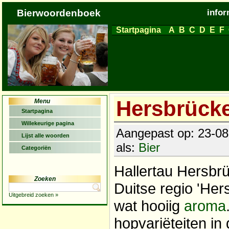
Bierwoordenboek
infor
Startpagina
A
B
C
D
E
F
Hersbrück
Menu
Startpagina
Willekeurige pagina
Aangepast op: 23-08
Lijst alle woorden
als:
Bier
Categoriën
Hallertau Hersbr
Zoeken
Duitse regio 'Her
Uitgebreid zoeken »
wat hooiig
aroma
hopvariëteiten in