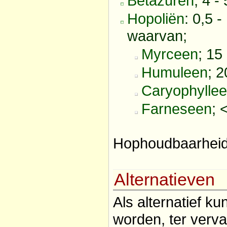
Betazuren
; 4 -
Hopoliën
: 0,5 -
waarvan;
Myrceen
; 15
Humuleen
; 
Caryophylle
Farneseen
; 
Hophoudbaarheid 
Alternatieven
Als alternatief k
worden, ter verv