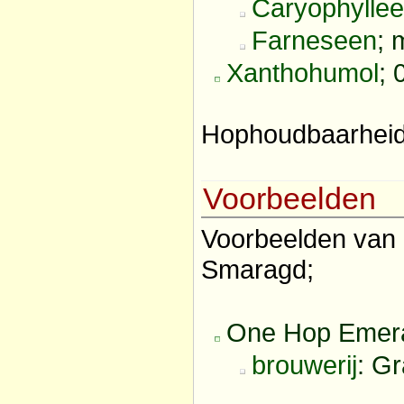
Caryophylle
Farneseen
; 
Xanthohumol
; 
Hophoudbaarheid
Voorbeelden
Voorbeelden van
Smaragd;
One Hop Emer
brouwerij
: G