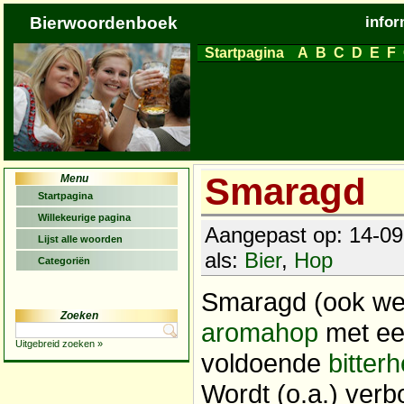
Bierwoordenboek
infor
Startpagina
A
B
C
D
E
F
Smaragd
Menu
Startpagina
Willekeurige pagina
Aangepast op: 14-09
Lijst alle woorden
als:
Bier
,
Hop
Categoriën
Smaragd (ook we
Zoeken
aromahop
met e
Uitgebreid zoeken »
voldoende
bitterh
Wordt (o.a.) verb