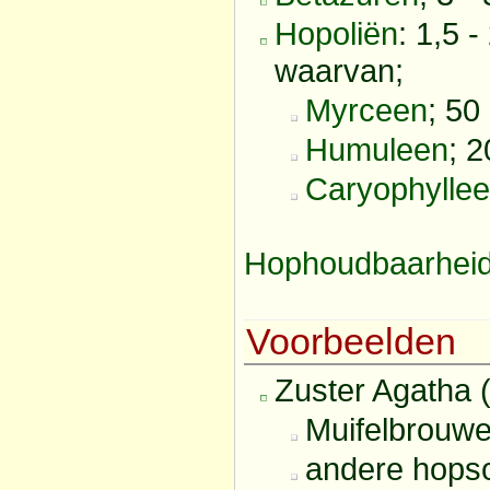
Hopoliën
: 1,5 -
waarvan;
Myrceen
; 50
Humuleen
; 
Caryophylle
Hophoudbaarhei
Voorbeelden
Zuster Agatha 
Muifelbrouwer
andere hops