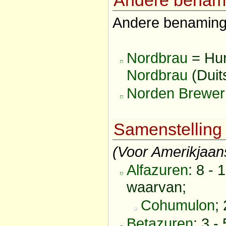
Andere benam
Andere benaming
Nordbrau
= Hum
Nordbrau
(Duit
Norden Brewer
Samenstelling
(Voor Amerikjaans
Alfazuren
: 8 -
waarvan;
Cohumulon
;
Betazuren
; 3 -