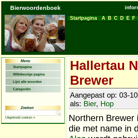
Bierwoordenboek
infor
Startpagina
A
B
C
D
E
F
Hallertau 
Menu
Startpagina
Willekeurige pagina
Brewer
Lijst alle woorden
Categoriën
Aangepast op: 03-10
als:
Bier
,
Hop
Zoeken
Northern Brewer 
Uitgebreid zoeken »
die met name in