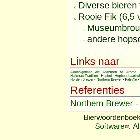
Diverse bieren
Rooie Fik (6,5
Museumbrouw
andere hops
Links naar
Alcoholgehalte
-
Ale
-
Alfazuren
-
Alt
-
Aroma
-
Hallertau Tradition
-
Hopbel
-
Hophoudbaarhei
Norden Brewer
-
Northern Brewer
-
Pale Ale
-
Referenties
Northern Brewer
Bierwoordenboek
Software
. A