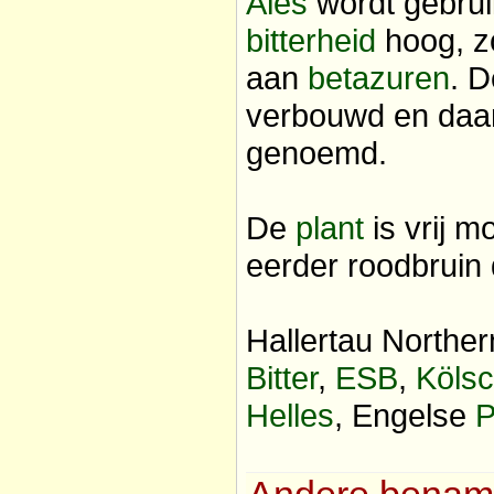
Ales
wordt gebrui
bitterheid
hoog, z
aan
betazuren
. D
verbouwd en daar
genoemd.
De
plant
is vrij m
eerder roodbruin 
Hallertau Northe
Bitter
,
ESB
,
Köls
Helles
, Engelse
P