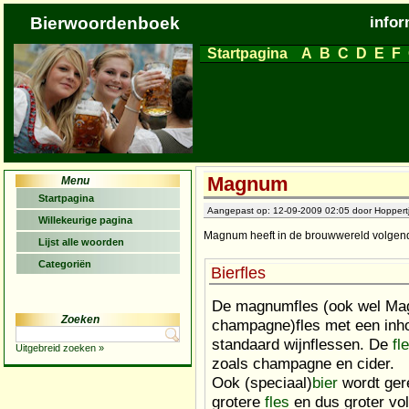
Bierwoordenboek
infor
Startpagina
A
B
C
D
E
F
Magnum
Menu
Startpagina
Aangepast op: 12-09-2009 02:05 door Hoppertj
Willekeurige pagina
Magnum heeft in de brouwwereld volgende
Lijst alle woorden
Categoriën
Bierfles
De magnumfles (ook wel Magn
Zoeken
champagne)fles met een inh
standaard wijnflessen. De
fl
Uitgebreid zoeken »
zoals champagne en cider.
Ook (speciaal)
bier
wordt ger
grotere
fles
en dus groter vol