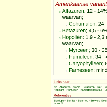
Amerikaanse variant
Alfazuren
: 12 - 14
waarvan;
Cohumulon
; 24
Betazuren
; 4,5 - 6
Hopoliën
: 1,9 - 2,3
waarvan;
Myrceen
; 30 - 
Humuleen
; 34 -
Caryophylleen
; 
Farneseen
; min
Links naar
Ale
-
Alfazuren
-
Aroma
-
Betazuren
-
Bier
-
Bi
Hopplant
-
Humuleen
-
Kamertemperatuur
-
L
Referenties
Bierdopje
-
Bierfles
-
Bitterhop
-
Brewers Gold
Index M