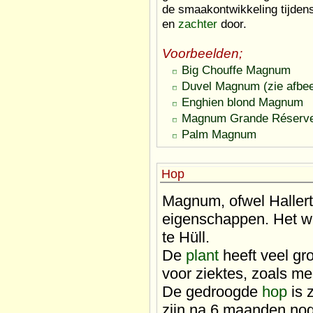
de smaakontwikkeling tijde
en
zachter
door.
Voorbeelden;
Big Chouffe Magnum
Duvel Magnum (zie afbee
Enghien blond Magnum
Magnum Grande Réserve
Palm Magnum
Hop
Magnum, ofwel Haller
eigenschappen. Het we
te Hüll.
De
plant
heeft veel gr
voor ziektes, zoals m
De gedroogde
hop
is 
zijn na 6 maanden no