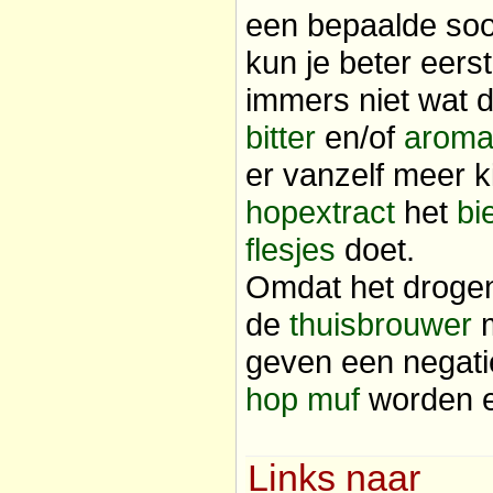
een bepaalde soor
kun je beter eers
immers niet wat
bitter
en/of
aroma
er vanzelf meer k
hopextract
het
bi
flesjes
doet.
Omdat het droge
de
thuisbrouwer
m
geven een negatie
hop
muf
worden e
Links naar