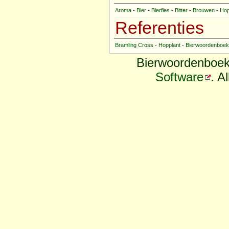
Aroma
-
Bier
-
Bierfles
-
Bitter
-
Brouwen
-
Ho
Referenties
Bramling Cross
-
Hopplant
-
Bierwoordenboek
Bierwoordenboek
Software
. A