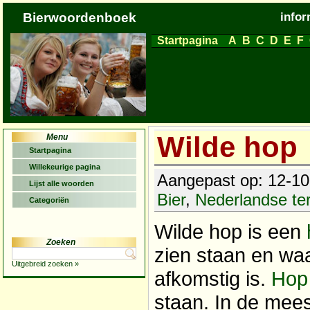
Bierwoordenboek
infor
Startpagina
A
B
C
D
E
F
Wilde hop
Menu
Startpagina
Willekeurige pagina
Aangepast op: 12-10-
Lijst alle woorden
Bier
,
Nederlandse t
Categoriën
Wilde hop is een
Zoeken
zien staan en waa
Uitgebreid zoeken »
afkomstig is.
Hop
staan. In de mees