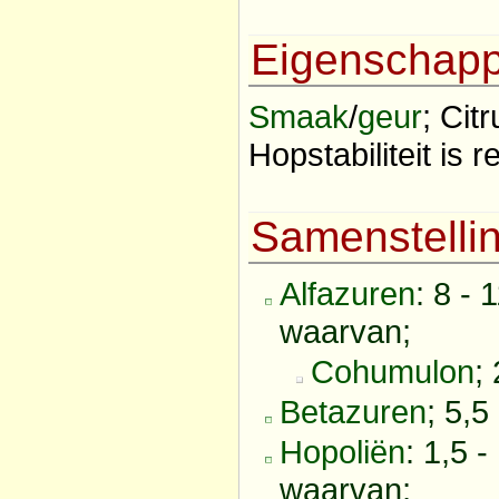
Eigenschap
Smaak
/
geur
; Cit
Hopstabiliteit is re
Samenstelli
Alfazuren
: 8 -
waarvan;
Cohumulon
;
Betazuren
; 5,5
Hopoliën
: 1,5 -
waarvan;