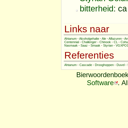
bitterheid
: c
Links naar
Ahtanum
-
Alcoholgehalte
-
Ale
-
Alfazuren
-
Ar
Centennial
-
Challenger
-
Chinook
-
CL
-
Cohu
Nasmaak
-
Saaz
-
Smaak
-
Styrian
-
VGXPO
Referenties
Ahtanum
-
Cascade
-
Drooghoppen
-
Duvel
-
Bierwoordenboek
Software
. A