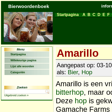
Bierwoordenboek
infor
Startpagina
A
B
C
D
E
F
Amarillo
Menu
Startpagina
Willekeurige pagina
Aangepast op: 03-10
Lijst alle woorden
als:
Bier
,
Hop
Categoriën
Amarillo is een v
Zoeken
bitterhop
, maar o
Uitgebreid zoeken »
Deze
hop
is gekw
Gamache Farms I