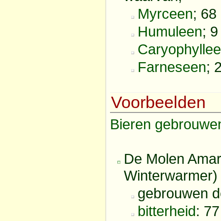
Myrceen
; 68
Humuleen
; 9
Caryophylle
Farneseen
; 
Voorbeelden
Bieren
gebrouwe
De Molen Amaril
Winterwarmer)
gebrouwen do
bitterheid
: 7