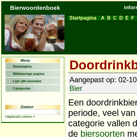
Bierwoordenboek
infor
Startpagina
A
B
C
D
E
F
Doordrinkb
Menu
Startpagina
Willekeurige pagina
Aangepast op: 02-10-
Lijst alle woorden
Bier
Categoriën
Een doordrinkbie
Zoeken
periode, veel va
Uitgebreid zoeken »
categorie vallen 
de
biersoorten
me