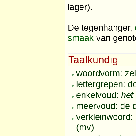
lager).
De tegenhanger,
smaak
van genote
Taalkundig
woordvorm: ze
lettergrepen: do
enkelvoud:
het
meervoud: de d
verkleinwoord: 
(mv)