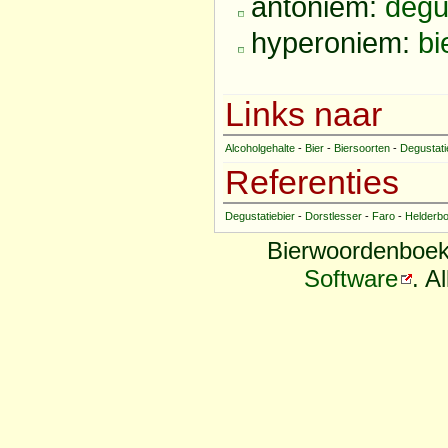
antoniem:
degu
hyperoniem:
bi
Links naar
Alcoholgehalte
-
Bier
-
Biersoorten
-
Degustati
Referenties
Degustatiebier
-
Dorstlesser
-
Faro
-
Helderb
Bierwoordenboek
Software
. A